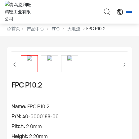
EN
首页
FPC P10.2
产品中心
FPC
大电流
FPC P10.2
Name:
FPC P10.2
P/N:
40-6000188-06
Pitch:
2.0mm
Height:
2.20mm